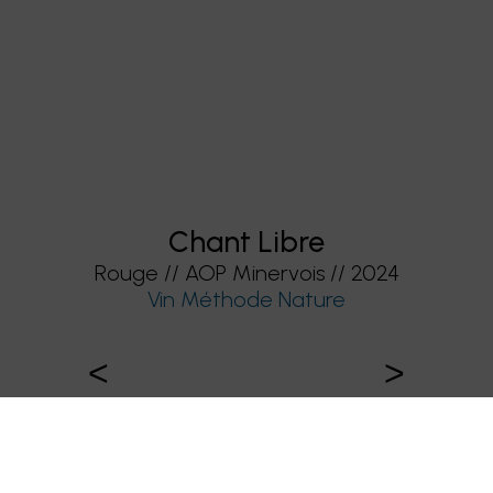
Chant Libre
Rouge // AOP Minervois // 2024
Vin Méthode Nature
<
>