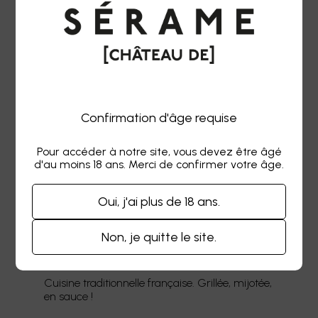
Vignes : 30 ans
Assemblage : Syrah, Grenache, Mourvèdre
Terroir : Parcelle d’anciens calcosols sur
coteaux graveleux.
VINIFICATION & ÉLEVAGES
Confirmation d'âge requise
Pour accéder à notre site, vous devez être âgé
Vinification parcellaire et par cépage en cuves
d'au moins 18 ans. Merci de confirmer votre âge.
béton, élevage de 18 mois en cuves béton et en
fûts, puis assemblage en cuves béton pendant
2 mois avant la mise en bouteille.
Oui, j'ai plus de 18 ans.
ACCORDS
Non, je quitte le site.
Cuisine traditionnelle française. Grillée, mijotée,
en sauce !