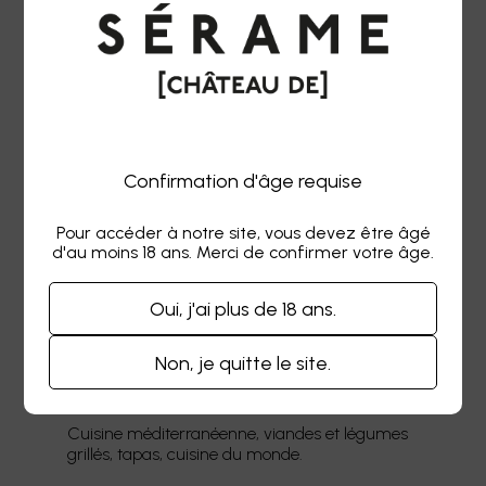
Vignes : 30 ans
Assemblage : Syrah, Grenache, Mourvèdre
Terroir : Parcelle d’anciens calcosols sur
coteaux graveleux
VINIFICATION & ÉLEVAGES
Confirmation d'âge requise
Pour accéder à notre site, vous devez être âgé
Vinification parcellaire et par cépage en cuves
d'au moins 18 ans. Merci de confirmer votre âge.
béton, élevage de 18 mois en cuves béton et en
fûts, puis assemblage pendant 2 mois avant la
Oui, j'ai plus de 18 ans.
mise en bouteille.
ACCORDS
Non, je quitte le site.
Cuisine méditerranéenne, viandes et légumes
grillés, tapas, cuisine du monde.