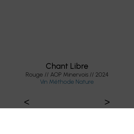
Chant Libre
Rouge // AOP Minervois // 2024
Vin Méthode Nature
<
>