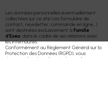
Les données personnelles éventuellement
collectées sur ce site (via formulaire de
contact, newsletter, commande en ligne…)
sont destinées exclusivement à
Famille
d’Exéa
, dans le cadre de ses relations avec
les internautes.
Conformément au Règlement Général sur la
Protection des Données (RGPD), vous
disposez d’un droit d’accès,de rectification,
de suppression ou de portabilité de vos
données personnelles, ainsi qu’un droit
d’opposition ou de limitation de leur
traitement.
To exercise these rights, you can contact
our customer support.